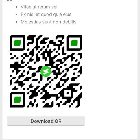
Vitae ut rerum vel
Ex nisi et quod quia eius
Molestias sunt non debitis
Download QR